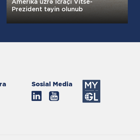
Amerika üzrə İcraçı Vitse-
Prezident təyin olunub
ra
Sosial Media