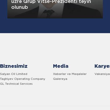
üzrə Qrup Vitse-Prezidenti təyin
olunub
Biznesimiz
Media
Karye
Salyan Oil Limited
Xəbərlər və Məqalələr
Vakansiya
Taghiyev Operating Company
Qalereya
GL Technical Services