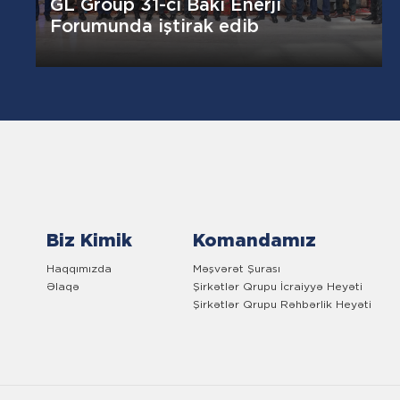
GL Group 31-ci Bakı Enerji
Forumunda iştirak edib
Biz Kimik
Komandamız
Haqqımızda
Məşvərət Şurası
Əlaqə
Şirkətlər Qrupu İcraiyyə Heyəti
Şirkətlər Qrupu Rəhbərlik Heyəti