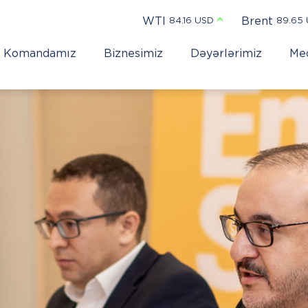
WTI
Brent
84.16 USD
89.65
Komandamız
Biznesimiz
Dəyərlərimiz
Me