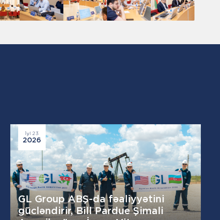
İyl 23
2026
GL Group ABŞ-da fəaliyyətini
gücləndirir, Bill Pardue Şimali