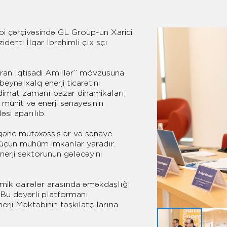
bi çərçivəsində GL Group-un Xarici
enti İlqar İbrahimli çıxışçı
dıran İqtisadi Amillər” mövzusuna
eynəlxalq enerji ticarətini
dimat zamanı bazar dinamikaları,
i mühit və enerji sənayesinin
əsi aparılıb.
 gənc mütəxəssislər və sənaye
 üçün mühüm imkanlar yaradır.
erji sektorunun gələcəyini
emik dairələr arasında əməkdaşlığı
Bu dəyərli platformanı
rji Məktəbinin təşkilatçılarına