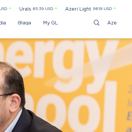
Urals
Azeri Light
 USD
85.39 USD
98.19 USD
dia
Əlaqə
My GL
Aze