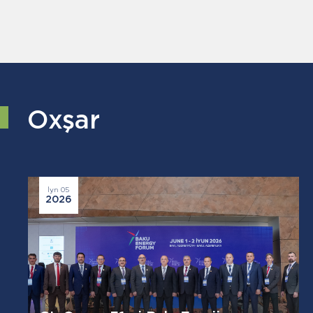
Oxşar
İyn 05
2026