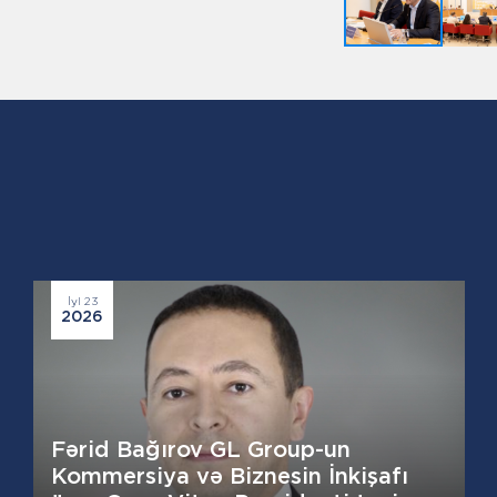
İyl 23
2026
Fərid Bağırov GL Group-un
Kommersiya və Biznesin İnkişafı