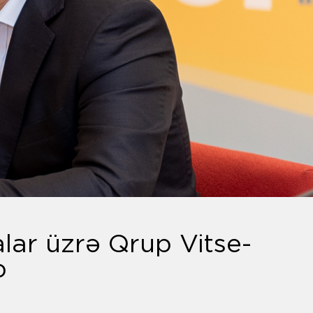
lar üzrə Qrup Vitse-
b