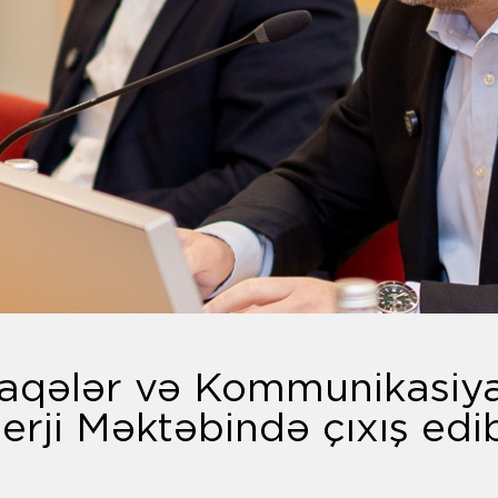
aqələr və Kommunikasiya
erji Məktəbində çıxış edi