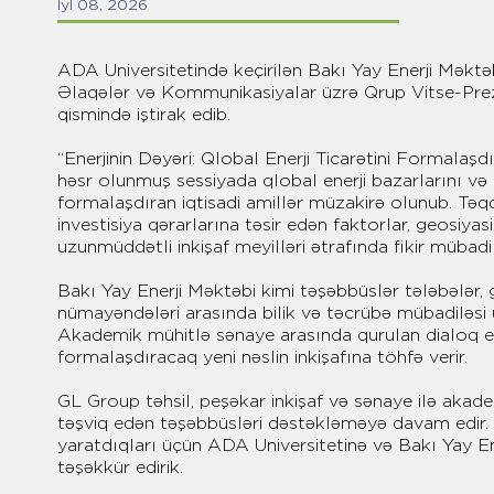
İyl 08, 2026
ADA Universitetində keçirilən Bakı Yay Enerji Məktə
Əlaqələr və Kommunikasiyalar üzrə Qrup Vitse-Prezid
qismində iştirak edib.
“Enerjinin Dəyəri: Qlobal Enerji Ticarətini Formalaş
həsr olunmuş sessiyada qlobal enerji bazarlarını və b
formalaşdıran iqtisadi amillər müzakirə olunub. Təq
investisiya qərarlarına təsir edən faktorlar, geosiyas
uzunmüddətli inkişaf meyilləri ətrafında fikir mübadil
Bakı Yay Enerji Məktəbi kimi təşəbbüslər tələbələr,
nümayəndələri arasında bilik və təcrübə mübadiləsi
Akademik mühitlə sənaye arasında qurulan dialoq en
formalaşdıracaq yeni nəslin inkişafına töhfə verir.
GL Group təhsil, peşəkar inkişaf və sənaye ilə akad
təşviq edən təşəbbüsləri dəstəkləməyə davam edir. 
yaratdıqları üçün ADA Universitetinə və Bakı Yay Ene
təşəkkür edirik.