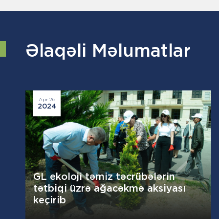
Əlaqəli Məlumatlar
Apr 26
2024
GL ekoloji təmiz təcrübələrin
tətbiqi üzrə ağacəkmə aksiyası
keçirib