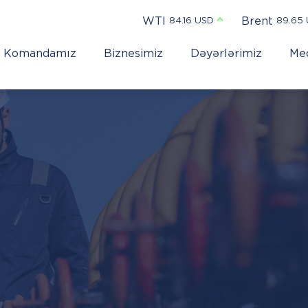
WTI
Brent
84.16 USD
89.65
Komandamız
Biznesimiz
Dəyərlərimiz
Me