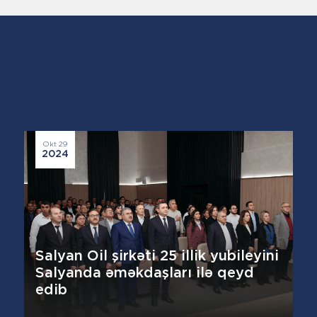
Okt 29
2024
Salyan Oil şirkəti 25 illik yubileyini
Salyanda əməkdaşları ilə qeyd
edib