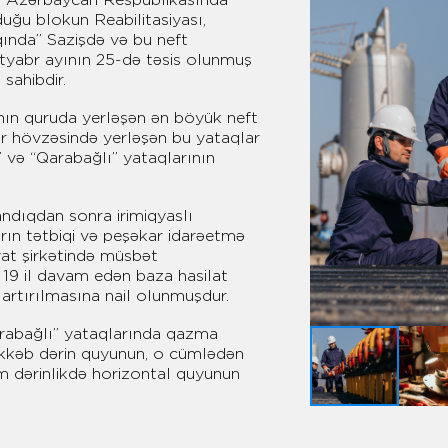
duğu blokun Reabilitasiyası,
qında” Sazişdə və bu neft
oktyabr ayının 25-də təsis olunmuş
sahibdir.
nın quruda yerləşən ən böyük neft
r hövzəsində yerləşən bu yataqlar
i” və “Qarabağlı” yataqlarının
ndıqdan sonra irimiqyaslı
rın tətbiqi və peşəkar idarəetmə
at şirkətində müsbət
 19 il davam edən baza hasilat
 artırılmasına nail olunmuşdur.
arabağlı” yataqlarında qazma
ürəkkəb dərin quyunun, o cümlədən
m dərinlikdə horizontal quyunun