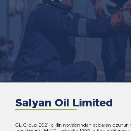
Salyan Oil Limited
GL Group 2021-ci ilin noyabrından etibarən özünün 
Investment” MMC vasitəsilə 1998-ci ildə bağlanmı