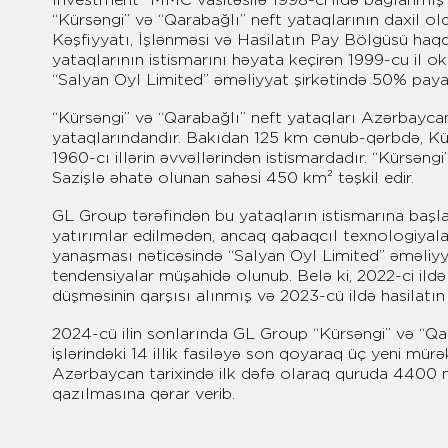
“Kürsəngi” və “Qarabağlı” neft yataqlarının daxil ol
Kəşfiyyatı, İşlənməsi və Hasilatın Pay Bölgüsü haq
yataqlarının istismarını həyata keçirən 1999-cu il 
“Salyan Oyl Limited” əməliyyat şirkətində 50% paya 
“Kürsəngi” və “Qarabağlı” neft yataqları Azərbayca
yataqlarındandır. Bakıdan 125 km cənub-qərbdə, Kü
1960-cı illərin əvvəllərindən istismardadır. “Kürsəng
Sazişlə əhatə olunan sahəsi 450 km² təşkil edir.
GL Group tərəfindən bu yataqların istismarına başla
yatırımlar edilmədən, ancaq qabaqcıl texnologiyala
yanaşması nəticəsində “Salyan Oyl Limited” əməliyy
tendensiyalar müşahidə olunub. Belə ki, 2022-ci ildə
düşməsinin qarşısı alınmış və 2023-cü ildə hasilatın
2024-cü ilin sonlarında GL Group “Kürsəngi” və “Q
işlərindəki 14 illik fasiləyə son qoyaraq üç yeni m
Azərbaycan tarixində ilk dəfə olaraq quruda 4400 
qazılmasına qərar verib.