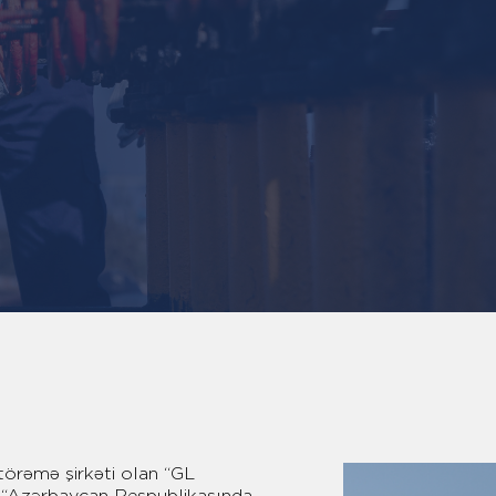
törəmə şirkəti olan “GL
ş “Azərbaycan Respublikasında