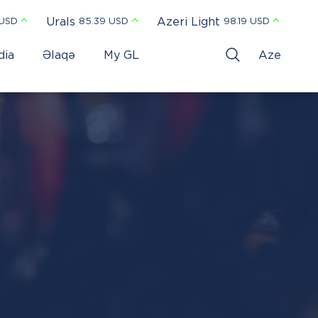
Urals
Azeri Light
 USD
85.39 USD
98.19 USD
dia
Əlaqə
My GL
Aze