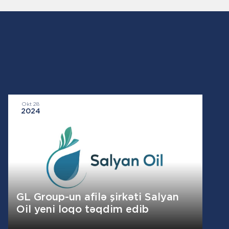
Okt 28
2024
GL Group-un afilə şirkəti Salyan
Oil yeni loqo təqdim edib