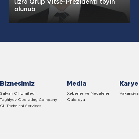
üzrə Qrup Vitse-Prezidenti təyin
olunub
Biznesimiz
Media
Karye
Salyan Oil Limited
Xəbərlər və Məqalələr
Vakansiya
Taghiyev Operating Company
Qalereya
GL Technical Services