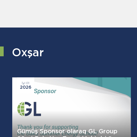
Oxşar
İyl 01
2026
Gümüş Sponsor olaraq GL Group