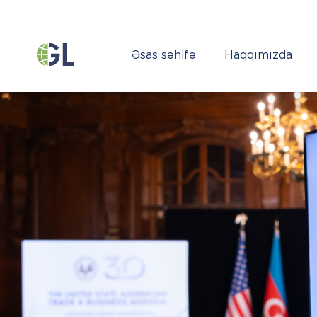
Əsas səhifə
Haqqımızda