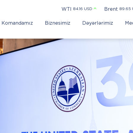
WTI
Brent
84.16 USD
89.65
Komandamız
Biznesimiz
Dəyərlərimiz
Me