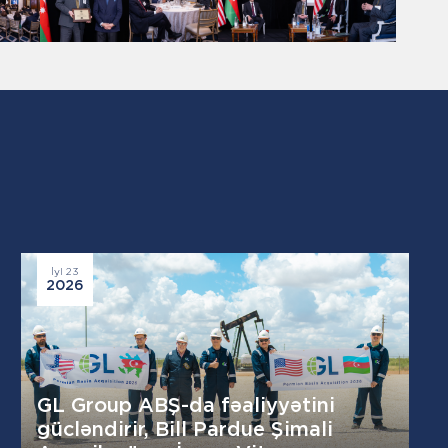
İyl 23
2026
GL Group ABŞ-da fəaliyyətini
gücləndirir, Bill Pardue Şimali