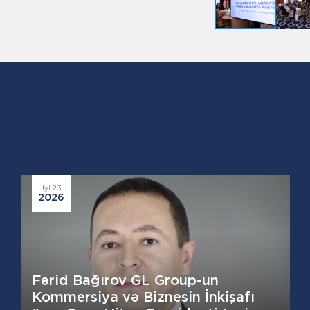
İyl 23
2026
Fərid Bağırov GL Group-un
Kommersiya və Biznesin İnkişafı