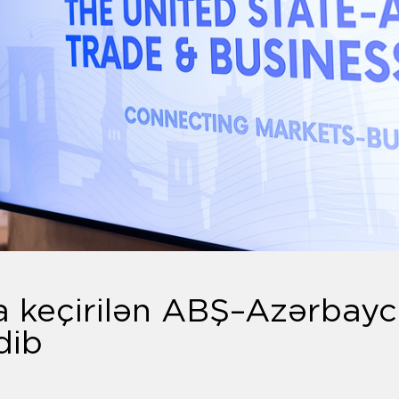
 keçirilən ABŞ–Azərbayca
dib