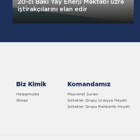
20-ci Bakı Yay Enerji Məktəbi üzrə
iştirakçılarını elan edir
Biz Kimik
Komandamız
Haqqımızda
Məşvərət Şurası
Əlaqə
Şirkətlər Qrupu İcraiyyə Heyəti
Şirkətlər Qrupu Rəhbərlik Heyəti