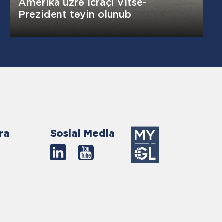
Amerika üzrə İcraçı Vitse-
Prezident təyin olunub
ra
Sosial Media