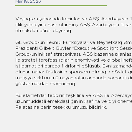
Mar 18, 2026
Vaşinqton şəhərində keçirilən və ABŞ–Azərbaycan 
illik yubileyinə həsr olunmuş ABŞ–Azərbaycan Ticar
etməkdən qürur duyuruq.
GL Group-un Texniki Funksiyalar və Beynəlxalq Əmə
Prezidenti Gilbert Büyler “Executive Spotlight Sess
Group-un inkişaf strategiyası, ABŞ bazarına planlaşdı
ilə strateji tərəfdaşlıqların əhəmiyyəti və qlobal ne
istiqamətləri barədə fikirlərini bölüşüb. Eyni zamand
olunan nahar fasiləsinin sponsoru olmaqla dövlət qur
maliyyə sektoru nümayəndələri arasında səmərəli d
göstərməkdən məmnunuq.
Bu əlamətdar tədbirin təşkilinə və ABŞ ilə Azərbayc
uzunmüddətli əməkdaşlığın inkişafına verdiyi önə
Palatasına dərin təşəkkürümüzü bildiririk.