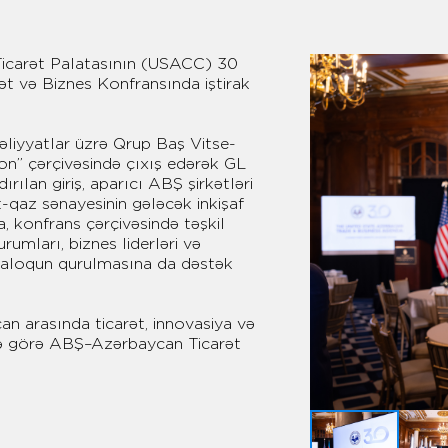
Ticarət Palatasının (USACC) 30
ət və Biznes Konfransında iştirak
liyyatlar üzrə Qrup Baş Vitse-
ion” çərçivəsində çıxış edərək GL
rılan giriş, aparıcı ABŞ şirkətləri
ft-qaz sənayesinin gələcək inkişaf
a, konfrans çərçivəsində təşkil
umları, biznes liderləri və
ialoqun qurulmasına da dəstək
an arasında ticarət, innovasiya və
mə görə ABŞ–Azərbaycan Ticarət