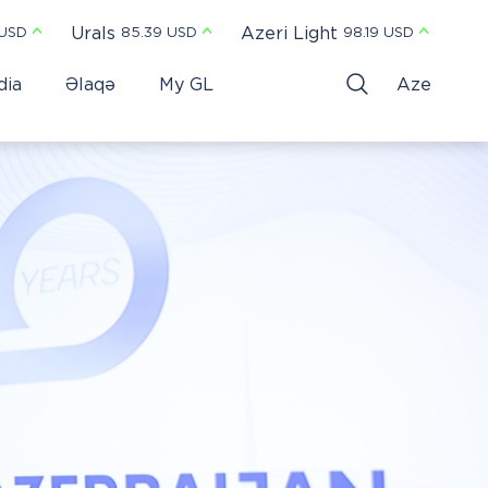
Urals
Azeri Light
 USD
85.39 USD
98.19 USD
dia
Əlaqə
My GL
Aze