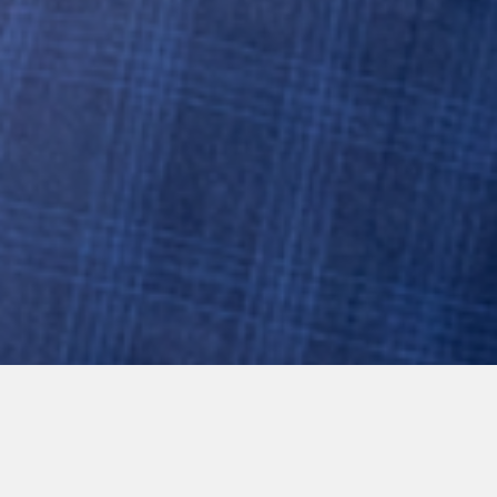
GL Group Bakı Enerji
Həftəsi çərçivəsində
Gran Tierra Energy ilə