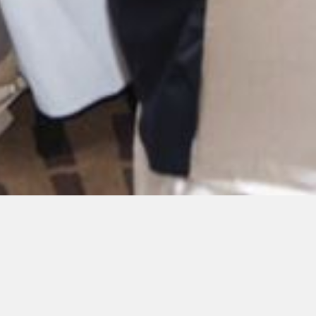
GL Group- un Ümumi
Yığıncağı 2025
İyn 03, 2025