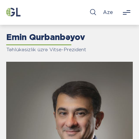
Aze
Emin Qurbanbəyov
Təhlükəsizlik üzrə Vitse-Prezident