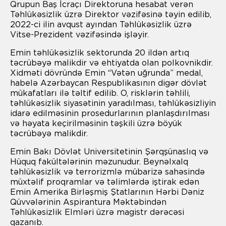
Qrupun Baş İcraçı Direktoruna hesabat verən
Təhlükəsizlik üzrə Direktor vəzifəsinə təyin edilib,
2022-ci ilin avqust ayından Təhlükəsizlik üzrə
Vitse-Prezident vəzifəsində işləyir.
Emin təhlükəsizlik sektorunda 20 ildən artıq
təcrübəyə malikdir və ehtiyatda olan polkovnikdir.
Xidməti dövründə Emin “Vətən uğrunda” medal,
habelə Azərbaycan Respublikasının digər dövlət
mükafatları ilə təltif edilib. O, risklərin təhlili,
təhlükəsizlik siyasətinin yaradılması, təhlükəsizliyin
idarə edilməsinin prosedurlarının planlaşdırılması
və həyata keçirilməsinin təşkili üzrə böyük
təcrübəyə malikdir.
Emin Bakı Dövlət Universitetinin Şərqşünaslıq və
Hüquq fakültələrinin məzunudur. Beynəlxalq
təhlükəsizlik və terrorizmlə mübarizə sahəsində
müxtəlif proqramlar və təlimlərdə iştirak edən
Emin Amerika Birləşmiş Ştatlarının Hərbi Dəniz
Qüvvələrinin Aspirantura Məktəbindən
Təhlükəsizlik Elmləri üzrə magistr dərəcəsi
qazanıb.